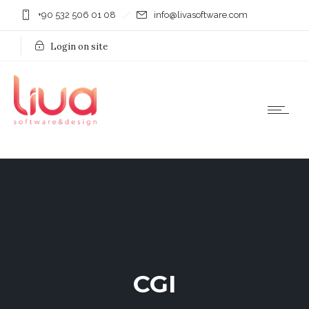
+90 532 506 01 08
info@livasoftware.com
Login on site
CGI